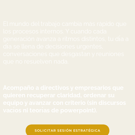
El mundo del trabajo cambia más rápido que
los procesos internos. Y cuando cada
generación avanza a ritmos distintos, tu dı́a a
dı́a se llena de decisiones urgentes,
conversaciones que desgastan y reuniones
que no resuelven nada.
Acompaño a directivos y empresarios que
quieren recuperar claridad, ordenar su
equipo y avanzar con criterio (sin discursos
vacı́os ni teorı́as de powerpoint).
SOLICITAR SESIÓN ESTRATÉGICA