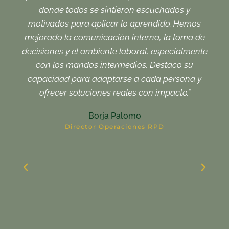
donde todos se sintieron escuchados y
e
motivados para aplicar lo aprendido. Hemos
gene
mejorado la comunicación interna, la toma de
nos 
decisiones y el ambiente laboral, especialmente
p
con los mandos intermedios. Destaco su
tiem
capacidad para adaptarse a cada persona y
su v
ofrecer soluciones reales con impacto.”
en
Borja Palomo
Director Operaciones RPD