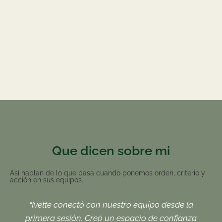
Que dicen sobre mi
Así hablan de lo que pasa cuando ponemos orden, criterio y
acción en sus equipos.
“Ivette conectó con nuestro equipo desde la
primera sesión. Creó un espacio de confianza
e