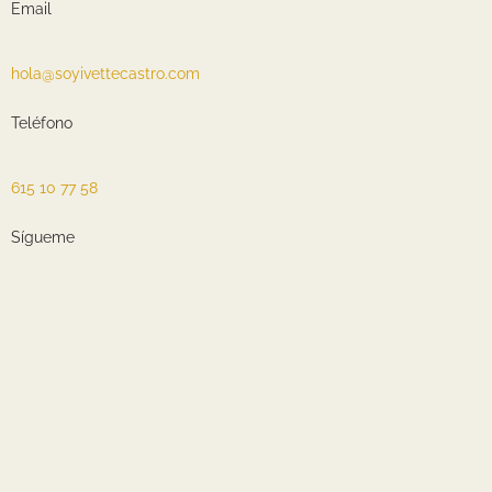
Email
hola@soyivettecastro.com
Teléfono
615 10 77 58
Sígueme